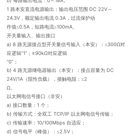
b) 每路输出电流：0～18A
。
1
DC 22V
路本安直流电源输出：输出电压范围
～
24.3V
0.3A
，额定输出电流
，过流保护动
0.5A
100mA
作值
≤
，短路电流≤
。
开关量输入、输出接口
a) 8
300Ω对
路无源接点型开关量信号输入（本安）：
≤
应逻辑“1”；≥90kΩ对应逻辑
“0”；
b) 4
DC
路无源继电器输出（本安）：接点容量为
24V/1A
2
（阻性负载），接触电阻：
≤
Ω。
以太网电信号接口（非安）
a) 接口数量：1
个；
b)
TCP/IP
传输方式：全双工
以太网电信号传输；
c) 传输速率：10/100Mbps
自适应；
d)
2.5V
信号电平（峰值）：
≤
；