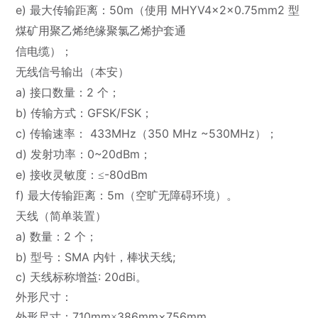
e) 最大传输距离：50m
MHYV4×2×0.75mm2
（使用
型
煤矿用聚乙烯绝缘聚氯乙烯护套通
信电缆）；
无线信号输出（本安）
a) 接口数量：2
个；
b) 传输方式：GFSK/FSK
；
c)
433MHz（350 MHz ~530MHz
传输速率：
）；
d) 发射功率：0~20dBm
；
e)
-80dBm
接收灵敏度：
≤
f) 最大传输距离：5m
（空旷无障碍环境）。
天线（简单装置）
a) 数量：2
个；
b) 型号：SMA 内针，棒状天线;
c) 天线标称增益: 20dBi。
外形尺寸：
710mm
3
86mm×756mm
外形尺寸：
×