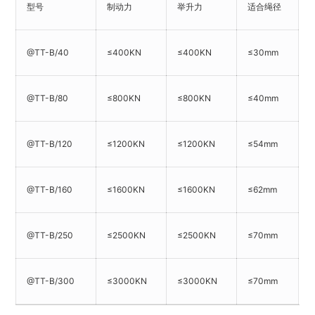
型号
制动力
举升力
适合绳径
@TT-B/40
≤400KN
≤400KN
≤30mm
@TT-B/80
≤800KN
≤800KN
≤40mm
@TT-B/120
≤1200KN
≤1200KN
≤54mm
@TT-B/160
≤1600KN
≤1600KN
≤62mm
@TT-B/250
≤2500KN
≤2500KN
≤70mm
@TT-B/300
≤3000KN
≤3000KN
≤70mm